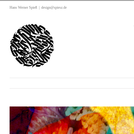
Zum
Hans Werner Spieß
|
design@spiesz.de
Inhalt
springen
View
Larger
Image